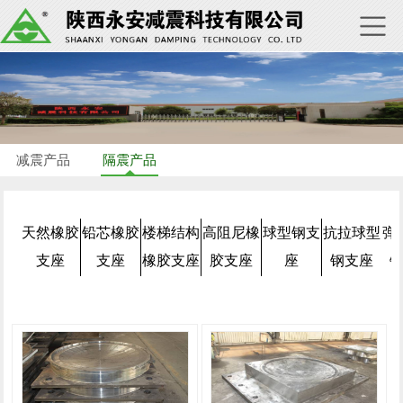
减震产品
隔震产品
天然橡胶
铅芯橡胶
楼梯结构
高阻尼橡
球型钢支
抗拉球型
弹
支座
支座
橡胶支座
胶支座
座
钢支座